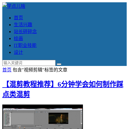
首页
生活兴趣
站长碎碎念
绘画
IT职业技能
设计
首页
包含"视频剪辑"标签的文章
【混剪教程推荐】6分钟学会如何制作踩
点类混剪